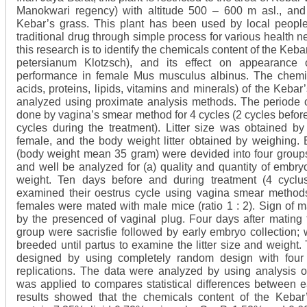
Manokwari regency) with altitude 500 – 600 m asl., an
Kebar’s grass. This plant has been used by local peopl
traditional drug through simple process for various health n
this research is to identify the chemicals content of the Keb
petersianum Klotzsch), and its effect on appearance o
performance in female Mus musculus albinus. The chemi
acids, proteins, lipids, vitamins and minerals) of the Kebar
analyzed using proximate analysis methods. The periode 
done by vagina’s smear method for 4 cycles (2 cycles befor
cycles during the treatment). Litter size was obtained by
female, and the body weight litter obtained by weighing. 
(body weight mean 35 gram) were devided into four groups
and well be analyzed for (a) quality and quantity of embryos
weight. Ten days before and during treatment (4 cyclu
examined their oestrus cycle using vagina smear methods.
females were mated with male mice (ratio 1 : 2). Sign of
by the presenced of vaginal plug. Four days after mating
group were sacrisfie followed by early embryo collection; 
breeded until partus to examine the litter size and weight
designed by using completely random design with four 
replications. The data were analyzed by using analysis 
was applied to compares statistical differences between 
results showed that the chemicals content of the Kebar’