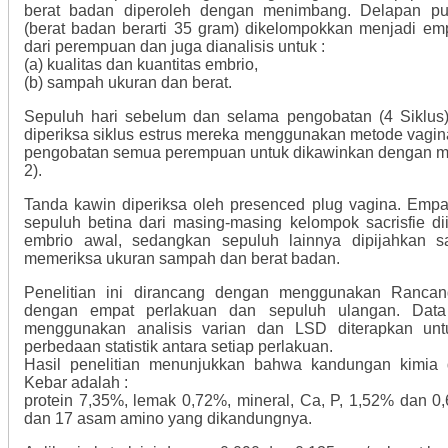
berat badan diperoleh dengan menimbang. Delapan pu
(berat badan berarti 35 gram) dikelompokkan menjadi emp
dari perempuan dan juga dianalisis untuk
:
(a) kualitas dan kuantitas embrio,
(b) sampah ukuran dan berat.
Sepuluh hari sebelum dan selama pengobatan (4 Siklu
diperiksa siklus estrus mereka menggunakan metode vagin
pengobatan semua perempuan untuk dikawinkan dengan menc
2).
Tanda kawin diperiksa oleh presenced plug vagina. Empat
sepuluh betina dari masing-masing kelompok sacrisfie di
embrio awal, sedangkan sepuluh lainnya dipijahkan s
memeriksa ukuran sampah dan berat badan.
Penelitian ini dirancang dengan menggunakan Ranca
dengan empat perlakuan dan sepuluh ulangan. Data 
menggunakan analisis varian dan LSD diterapkan un
perbedaan statistik antara setiap perlakuan.
Hasil penelitian menunjukkan bahwa kandungan kimia d
Kebar adalah
:
protein 7,35%, lemak 0,72%, mineral, Ca, P, 1,52% dan 
dan 17 asam amino yang dikandungnya.