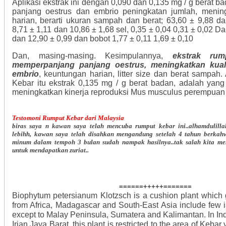
Aplikasi ekstrak ini dengan 0,090 dan 0,135 mg / g berat
panjang oestrus dan embrio peningkatan jumlah, menin
harian, berarti ukuran sampah dan berat; 63,60 ± 9,88 d
8,71 ± 1,11 dan 10,86 ± 1,68 sel, 0,35 ± 0,04 0,31 ± 0,02 D
dan 12,90 ± 0,99 dan bobot 1,77 ± 0,11 1,69 ± 0,10
Dan, masing-masing. Kesimpulannya,
ekstrak ru
memperpanjang panjang oestrus, meningkatkan kuali
embrio
, keuntungan harian, litter size dan berat sampah. 
Kebar itu ekstrak 0,135 mg / g berat badan, adalah yang
meningkatkan kinerja reproduksi Mus musculus perempuan 
Testomoni Rumput Kebar dari Malaysia
biras saya n kawan saya telah mencuba rumput kebar ini..alhamdulill
lebihh, kawan saya telah disahkan mengandung setelah 4 tahun berkah
minum dalam tempoh 3 bulan sudah nampak hasilnya..tak salah kita men
untuk mendapatkan zuriat..
======+++++=======
Biophytum petersianum Klotzsch is a cushion plant which 
from Africa, Madagascar and South-East Asia include few i
except to Malay Peninsula, Sumatera and Kalimantan. In In
Irian Jaya Barat, this plant is restricted to the area of Kebar 