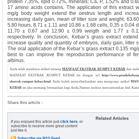
protein 7.35%, lipid 0.72%, minerals; Ca, P, 1.52% and 0.6
17 amino acids contains. The application of this extract 
mg/g body weight extend the oestrus length and incre
increasing daily gain, mean of litter size and weight; 63.
5.80 hours, 8.71 ± 1.11 and 10.86 ± 1.68 cells, 0.35 ± 0.04 
11.70 ± 0.67 and 12.90 ± 0.99 weigth and 1.77 ± 0.1
respectively. In conclusion, Kebar’s grass extract extend
increase quality and quantity of embryos, daily gain, litter s
The oral application of the Kebar’s grass extract 0.135 mg/
best to can improve the reproduction performance of f
albinus.
Anda telah membaca artikel tentang
MANFAAT EKSTRAK RUMPUT KEBAR
dan anda
MANFAAT EKSTRAK RUMPUT KEBAR ini dengan url
http://www.pondokobat
ekstrak-rumput-kebar.html
. Anda boleh menyebarluaskan atau mengcopy artikel
MAN
KEBAR
ini jika memang bermanfaat bagi Anda,Namun mohon mencantumkan link Kami
Share this article
:
Related Articles
If you enjoyed this article just
click here
, or
subscribe to receive more great content
just like it.
Subscribe via RSS Feed