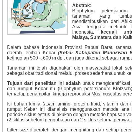
Abstrak:
Biophytum petersianum
tanaman yang tumb
mendistribusikan dari Afr
Asia Tenggara meliputi 
Indonesia,
kecuali un
Malaya, Sumatera dan Kal
Dalam bahasa Indonesia Provinsi
Papua Barat
, tanama
daerah lembah Kebar
(Kebar Kabupaten Manokwari 
ketinggian 500 -. 600 m dpl, dan juga dikenal sebagai rumpu
Tanaman ini telah digunakan oleh masyarakat lokal sel
sebagai obat tradisional melalui proses sederhana untuk k
Tujuan dari penelitian ini adalah
untuk mengidentifikasi
dari rumput Kebar itu (Biophytum petersianum Klotzsch
terhadap penampilan kinerja reproduksi Mus musculus per
Isi bahan kimia (asam amino, protein, lipid, vitamin dan m
rumput Kebar ini dianalisis menggunakan metode analis
periode siklus estrus dilakukan dengan metode hapusan va
(2 siklus sebelum pengobatan dan 2 siklus selama perawata
Litter size diperoleh dengan menghitung dari setiap pe