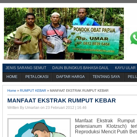
JENIS SARANG SEMUT
DAUN BUNGKUS BAHASA GAUL
KAYU ULAR
HOME
PETA LOKASI
DAFTAR HARGA
TENTANG SAYA
PEL
Home
»
RUMPUT KEBAR
» MANFAAT EKSTRAK RUMPUT KEBAR
MANFAAT EKSTRAK RUMPUT KEBAR
Written By Umarlan on 23 Februari 2012 | 16.46
Manfaat Ekstrak Rumput
petersianum Klotzsch) t
Reproduksi Mencit Putih Bet