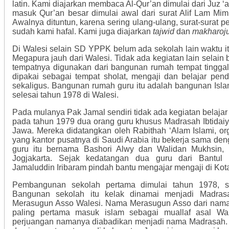
latin. Kami diajarkan membaca Al-Qur’an dimulai dari Juz
masuk Qur’an besar dimulai awal dari surat Alif Lam Mim
Awalnya dituntun, karena sering ulang-ulang, surat-surat p
sudah kami hafal. Kami juga diajarkan
tajwid
dan
makharoju
Di Walesi selain SD YPPK belum ada sekolah lain waktu i
Megapura jauh dari Walesi. Tidak ada kegiatan lain selain 
tempatnya digunakan dari bangunan rumah tempat tinggal
dipakai sebagai tempat sholat, mengaji dan belajar pen
sekaligus. Bangunan rumah guru itu adalah bangunan Isl
selesai tahun 1978 di Walesi.
Pada mulanya Pak Jamal sendiri tidak ada kegiatan belajar
pada tahun 1979 dua orang guru khusus Madrasah Ibtidaiy
Jawa. Mereka didatangkan oleh Rabithah ‘Alam Islami, or
yang kantor pusatnya di Saudi Arabia itu bekerja sama de
guru itu bernama Bashori Alwy dan Walidan Mukhsin, 
Jogjakarta. Sejak kedatangan dua guru dari Bantul 
Jamaluddin Iribaram pindah bantu mengajar mengaji di Ko
Pembangunan sekolah pertama dimulai tahun 1978, se
Bangunan sekolah itu kelak dinamai menjadi Madrasah
Merasugun Asso Walesi. Nama Merasugun Asso dari nama
paling pertama masuk islam sebagai muallaf asal Wale
perjuangan namanya diabadikan menjadi nama Madrasah. 