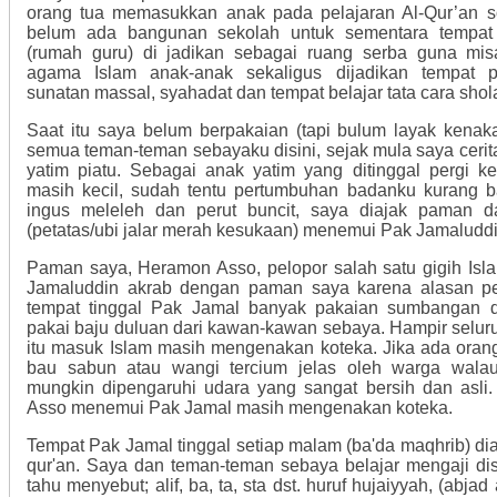
orang tua memasukkan anak pada pelajaran Al-Qur’an so
belum ada bangunan sekolah untuk sementara tempat 
(rumah guru) di jadikan sebagai ruang serba guna misa
agama Islam anak-anak sekaligus dijadikan tempat p
sunatan massal, syahadat dan tempat belajar tata cara shol
Saat itu saya belum berpakaian (tapi bulum layak kenak
semua teman-teman sebayaku disini, sejak mula saya ceri
yatim piatu. Sebagai anak yatim yang ditinggal pergi k
masih kecil, sudah tentu pertumbuhan badanku kurang b
ingus meleleh dan perut buncit, saya diajak paman 
(petatas/ubi jalar merah kesukaan) menemui Pak Jamaluddi
Paman saya, Heramon Asso, pelopor salah satu gigih Isla
Jamaluddin akrab dengan paman saya karena alasan p
tempat tinggal Pak Jamal banyak pakaian sumbangan d
pakai baju duluan dari kawan-kawan sebaya. Hampir selur
itu masuk Islam masih mengenakan koteka. Jika ada oran
bau sabun atau wangi tercium jelas oleh warga walau
mungkin dipengaruhi udara yang sangat bersih dan asl
Asso menemui Pak Jamal masih mengenakan koteka.
Tempat Pak Jamal tinggal setiap malam (ba'da maqhrib) di
qur'an. Saya dan teman-teman sebaya belajar mengaji dis
tahu menyebut; alif, ba, ta, sta dst. huruf hujaiyyah, (abjad