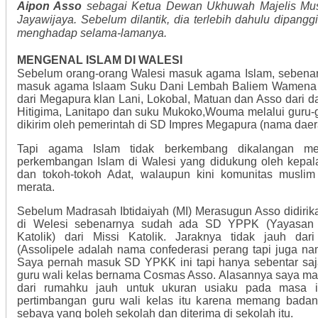
Aipon Asso
sebagai Ketua Dewan Ukhuwah Majelis Mus
Jayawijaya. Sebelum dilantik, dia terlebih dahulu dipangg
menghadap selama-lamanya.
MENGENAL ISLAM DI WALESI
Sebelum orang-orang Walesi masuk agama Islam, sebenar
masuk agama Islaam Suku Dani Lembah Baliem Wamena 
dari Megapura klan Lani, Lokobal, Matuan dan Asso dari 
Hitigima, Lanitapo dan suku Mukoko,Wouma melalui guru-
dikirim oleh pemerintah di SD Impres Megapura (nama daerah
Tapi agama Islam tidak berkembang dikalangan me
perkembangan Islam di Walesi yang didukung oleh kepal
dan tokoh-tokoh Adat, walaupun kini komunitas musl
merata.
Sebelum Madrasah Ibtidaiyah (MI) Merasugun Asso didirik
di Welesi sebenarnya sudah ada SD YPPK (Yayasan P
Katolik) dari Missi Katolik. Jaraknya tidak jauh dari 
(Assolipele adalah nama confederasi perang tapi juga na
Saya pernah masuk SD YPKK ini tapi hanya sebentar saja
guru wali kelas bernama Cosmas Asso. Alasannya saya masi
dari rumahku jauh untuk ukuran usiaku pada masa it
pertimbangan guru wali kelas itu karena memang badank
sebaya yang boleh sekolah dan diterima di sekolah itu.