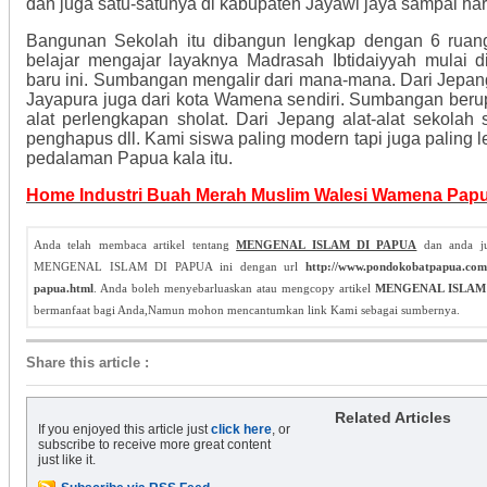
dan juga satu-satunya di kabupaten Jayawi jaya sampai hari
Bangunan Sekolah itu dibangun lengkap dengan 6 ruang
belajar mengajar layaknya Madrasah Ibtidaiyyah mulai 
baru ini. Sumbangan mengalir dari mana-mana. Dari Jepang
Jayapura juga dari kota Wamena sendiri. Sumbangan berup
alat perlengkapan sholat. Dari Jepang alat-alat sekolah s
penghapus dll. Kami siswa paling modern tapi juga paling 
pedalaman Papua kala itu.
Home Industri Buah Merah Muslim Walesi Wamena Pap
Anda telah membaca artikel tentang
MENGENAL ISLAM DI PAPUA
dan anda ju
MENGENAL ISLAM DI PAPUA ini dengan url
http://www.pondokobatpapua.com/
papua.html
. Anda boleh menyebarluaskan atau mengcopy artikel
MENGENAL ISLAM
bermanfaat bagi Anda,Namun mohon mencantumkan link Kami sebagai sumbernya.
Share this article
:
Related Articles
If you enjoyed this article just
click here
, or
subscribe to receive more great content
just like it.