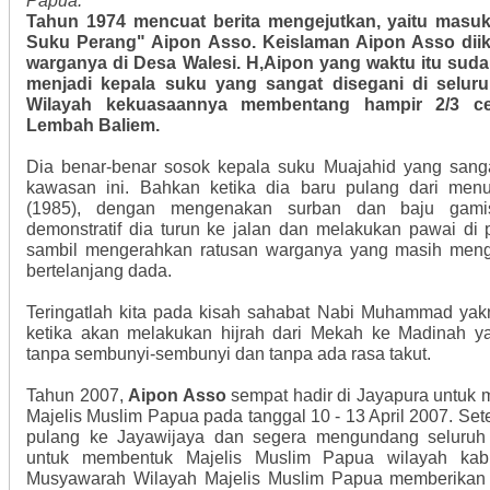
Papua.
Tahun 1974 mencuat berita mengejutkan, yaitu masuk
Suku Perang" Aipon Asso. Keislaman Aipon Asso diik
warganya di Desa Walesi. H,Aipon yang waktu itu suda
menjadi kepala suku yang sangat disegani di selur
Wilayah kekuasaannya membentang hampir 2/3 c
Lembah Baliem.
Dia benar-benar sosok kepala suku Muajahid yang sanga
kawasan ini. Bahkan ketika dia baru pulang dari menu
(1985), dengan mengenakan surban dan baju gamis
demonstratif dia turun ke jalan dan melakukan pawai d
sambil mengerahkan ratusan warganya yang masih men
bertelanjang dada.
Teringatlah kita pada kisah sahabat Nabi Muhammad yak
ketika akan melakukan hijrah dari Mekah ke Madinah ya
tanpa sembunyi-sembunyi dan tanpa ada rasa takut.
Tahun 2007,
Aipon Asso
sempat hadir di Jayapura untuk 
Majelis Muslim Papua pada tanggal 10 - 13 April 2007. Sete
pulang ke Jayawijaya dan segera mengundang seluruh
untuk membentuk Majelis Muslim Papua wilayah kabu
Musyawarah Wilayah Majelis Muslim Papua memberika