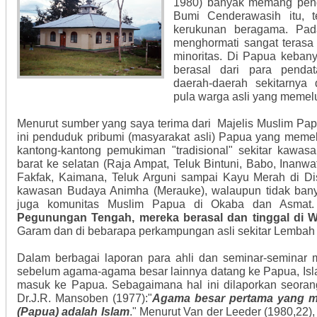
1980) banyak memang pen
Bumi Cenderawasih itu, 
kerukunan beragama. Pad
menghormati sangat terasa
minoritas. Di Papua keban
berasal dari para penda
daerah-daerah sekitarnya
pula warga asli yang memel
Menurut sumber yang saya terima dari Majelis Muslim Pa
ini penduduk pribumi (masyarakat asli) Papua yang memel
kantong-kantong pemukiman "tradisional" sekitar kawasa
barat ke selatan (Raja Ampat, Teluk Bintuni, Babo, Inanw
Fakfak, Kaimana, Teluk Arguni sampai Kayu Merah di Dist
kawasan Budaya Animha (Merauke), walaupun tidak bany
juga komunitas Muslim Papua di Okaba dan Asmat.
Pegunungan Tengah, mereka berasal dan tinggal di W
Garam dan di bebarapa perkampungan asli sekitar Lembah
Dalam berbagai laporan para ahli dan seminar-seminar
sebelum agama-agama besar lainnya datang ke Papua, Isl
masuk ke Papua. Sebagaimana hal ini dilaporkan seoran
Dr.J.R. Mansoben (1977):"
Agama besar pertama yang ma
(Papua) adalah Islam
." Menurut Van der Leeder (1980,22)