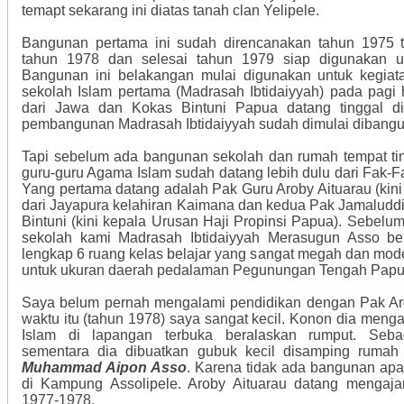
temapt sekarang ini diatas tanah clan Yelipele.
Bangunan pertama ini sudah direncanakan tahun 1975 t
tahun 1978 dan selesai tahun 1979 siap digunakan u
Bangunan ini belakangan mulai digunakan untuk kegiata
sekolah Islam pertama (Madrasah Ibtidaiyyah) pada pagi 
dari Jawa dan Kokas Bintuni Papua datang tinggal dis
pembangunan Madrasah Ibtidaiyyah sudah dimulai dibangu
Tapi sebelum ada bangunan sekolah dan rumah tempat ting
guru-guru Agama Islam sudah datang lebih dulu dari Fak-
Yang pertama datang adalah Pak Guru Aroby Aituarau (ki
dari Jayapura kelahiran Kaimana dan kedua Pak Jamaluddi
Bintuni (kini kepala Urusan Haji Propinsi Papua). Sebel
sekolah kami Madrasah Ibtidaiyyah Merasugun Asso be
lengkap 6 ruang kelas belajar yang sangat megah dan mod
untuk ukuran daerah pedalaman Pegunungan Tengah Papua
Saya belum pernah mengalami pendidikan dengan Pak Aro
waktu itu (tahun 1978) saya sangat kecil. Konon dia meng
Islam di lapangan terbuka beralaskan rumput. Sebag
sementara dia dibuatkan gubuk kecil disamping ruma
Muhammad Aipon Asso
. Karena tidak ada bangunan apal
di Kampung Assolipele. Aroby Aituarau datang mengajar
1977-1978.