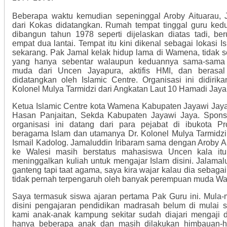
Beberapa waktu kemudian sepeninggal Aroby Aituarau, J
dari Kokas didatangkan. Rumah tempat tinggal guru kedu
dibangun tahun 1978 seperti dijelaskan diatas tadi, b
empat dua lantai. Tempat itu kini dikenal sebagai lokasi I
sekarang. Pak Jamal kelak hidup lama di Wamena, tidak se
yang hanya sebentar walaupun keduannya sama-sama 
muda dari Uncen Jayapura, aktifis HMI, dan berasal
didatangkan oleh Islamic Centre. Organisasi ini didirik
Kolonel Mulya Tarmidzi dari Angkatan Laut 10 Hamadi Jaya
Ketua Islamic Centre kota Wamena Kabupaten Jayawi Jaya
Hasan Panjaitan, Sekda Kabupaten Jayawi Jaya. Spon
organisasi ini datang dari para pejabat di ibukota P
beragama Islam dan utamanya Dr. Kolonel Mulya Tarmidzi
Ismail Kadolog. Jamaluddin Iribaram sama dengan Aroby A
ke Walesi masih berstatus mahasiswa Uncen kala itu
meninggalkan kuliah untuk mengajar Islam disini. Jalama
ganteng tapi taat agama, saya kira wajar kalau dia sebaga
tidak pernah terpengaruh oleh banyak perempuan muda Wa
Saya termasuk siswa ajaran pertama Pak Guru ini. Mula-
disini pengajaran pendidikan madrasah belum di mulai s
kami anak-anak kampung sekitar sudah diajari mengaji du
hanya beberapa anak dan masih dilakukan himbauan-h