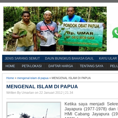
JENIS SARANG SEMUT
DAUN BUNGKUS BAHASA GAUL
KAYU ULAR
HOME
PETA LOKASI
DAFTAR HARGA
TENTANG SAYA
PEL
Home
»
mengenal islam di papua
» MENGENAL ISLAM DI PAPUA
MENGENAL ISLAM DI PAPUA
Written By Umarlan on 22 Januari 2012 | 21.34
Ketika saya menjadi Sekre
Jayapura (1977-1978) da
HMI Cabang Jayapura (19