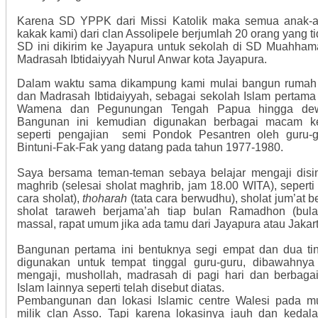
Karena SD YPPK dari Missi Katolik maka semua anak-a
kakak kami) dari clan Assolipele berjumlah 20 orang yang t
SD ini dikirim ke Jayapura untuk sekolah di SD Muahha
Madrasah Ibtidaiyyah Nurul Anwar kota Jayapura.
Dalam waktu sama dikampung kami mulai bangun rumah t
dan Madrasah Ibtidaiyyah, sebagai sekolah Islam pertama
Wamena dan Pegunungan Tengah Papua hingga dewa
Bangunan ini kemudian digunakan berbagai macam k
seperti pengajian semi Pondok Pesantren oleh guru-
Bintuni-Fak-Fak yang datang pada tahun 1977-1980.
Saya bersama teman-teman sebaya belajar mengaji disin
maghrib (selesai sholat maghrib, jam 18.00 WITA), sepert
cara sholat),
thoharah
(tata cara berwudhu), sholat jum’at
sholat taraweh berjama’ah tiap bulan Ramadhon (bula
massal, rapat umum jika ada tamu dari Jayapura atau Jakarta
Bangunan pertama ini bentuknya segi empat dan dua ting
digunakan untuk tempat tinggal guru-guru, dibawahnya 
mengaji, mushollah, madrasah di pagi hari dan berbaga
Islam lainnya seperti telah disebut diatas.
Pembangunan dan lokasi Islamic centre Walesi pada mu
milik clan Asso. Tapi karena lokasinya jauh dan kedal