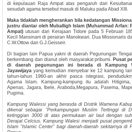
di kepulauan Raja Ampat atas pengaruh dari Kesultanan
sesudah agama tersebut masuk di Maluku pada Abad XIII.
Maka tidaklah mengherankan bila kedatangan Missionar
justru diantar oleh Muballigh Islam (Muhammad Arfan: 
Ampat)
utusan dari Kerajaan Tidore pada 5 Februari 18
Kecil Mansinam di perairan Manokwari. Dua Missionaris da
C.W.Ottow dan G.J.Geisseir.
Di bagian lain Papua yakni di daerah Pegunungan Tenga
berkembang dan dianut oleh masyarakat pribumi.
Pusat p
di daerah pegunungan ini berada di Kampung W
Jayawijaya
yang kemudian menyebar ke 12 kampung lain 
tahun-tahun 1960-an akhir pasca istegrasi, penduduk
Agama Islam. Kampung-kampung itu adalah Hitigima, 
Apenas, Jagara, Ibele, Araboda,Megapura, Pasema, Map
Pugima.
Kampung Walessi yang berasda di Distrik Wamena Kabupa
dikenal sebagai "Perkampungan Muslim Tertinggi di 
ketinggian 3000 di atas permukaan air laut dengan suh
Derajat Celcius. Kampung Walesi menjadi pusat penge
Islam "Islamic Center" bagi daerah-daerah sekitarnya d